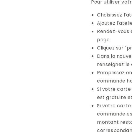
Pour utiliser vot
Choisissez l'at
Ajoutez l'atel
Rendez-vous en
page.
Cliquez sur "
Dans la nouvel
renseignez le 
Remplissez en
commande hab
Si votre carte
est gratuite e
Si votre carte
commande est 
montant resta
correspondant