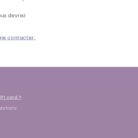
vous devrez
 me contacter.
ft card ?
ulations