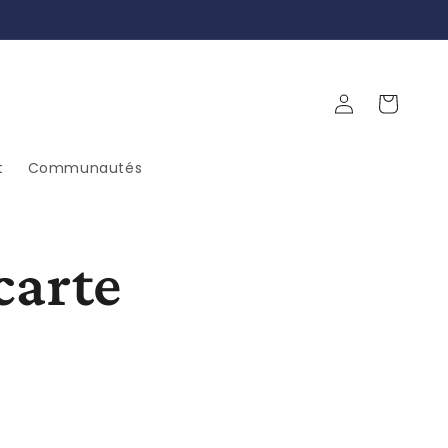
Log
Cart
in
t
Communautés
carte