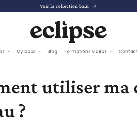
Voir la collection bain
ps
My book
Blog
Formations vidéos
Contac
ent utiliser ma 
au ?