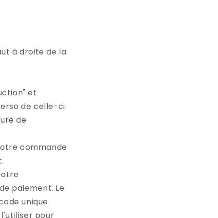
ut à droite de la
ction" et
erso de celle-ci.
dure de
i, votre commande
t.
votre
 de paiement. Le
 code unique
utiliser pour